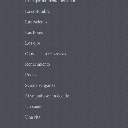
El mejor momento del amor...
La costumbre
Las cadenas
Las flores
Los ojos
Ojos
(Otra versión)
Renacimiento
Rocíos
Serena venganza
Si yo pudiese ir a decirle...
Un sueño
Una cita