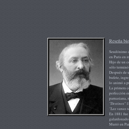
Reseña bio
Seudónimo d
en Paris en 
Hijo de un c
sólo terminó
Después de u
bufete, ingr
lo animó a p
La primera 
perfección en
parnasiana, 
"Destinos"
1
"Las vanas t
En 1881 fue
galardonado
Murió en Par